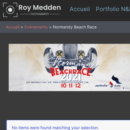
Aller
Accueil
Portfolio N
au
contenu
Accueil
Evénements
Normandy Beach Race
No items were found matching your selection.